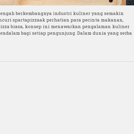
 tengah berkembangnya industri kuliner yang semakin
ncuri spartapizzaak perhatian para pecinta makanan,
 pizza biasa, konsep ini menawarkan pengalaman kuliner
ndalam bagi setiap pengunjung. Dalam dunia yang serba