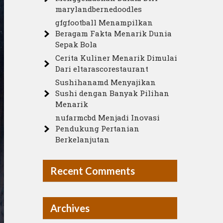
marylandbernedoodles
gfgfootball Menampilkan
Beragam Fakta Menarik Dunia
Sepak Bola
Cerita Kuliner Menarik Dimulai
Dari eltarascorestaurant
Sushihanamd Menyajikan
Sushi dengan Banyak Pilihan
Menarik
nufarmcbd Menjadi Inovasi
Pendukung Pertanian
Berkelanjutan
Recent Comments
Archives