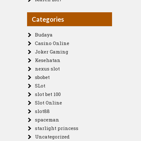
Categories
Budaya
Casino Online
Joker Gaming
Kesehatan
nexus slot
sbobet
SLot
slot bet 100
Slot Online
slot88
spaceman
starlight princess
Uncategorized