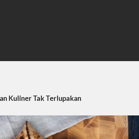
n Kuliner Tak Terlupakan