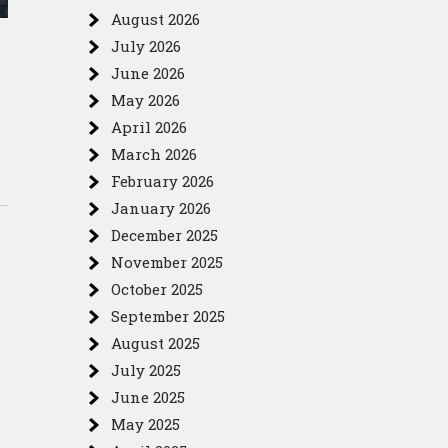
August 2026
July 2026
June 2026
May 2026
April 2026
March 2026
February 2026
January 2026
December 2025
November 2025
October 2025
September 2025
August 2025
July 2025
June 2025
May 2025