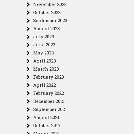
November 2023
October 2023
September 2023
August 2023
July 2023
June 2023
May 2023
April 2023
March 2023
February 2023
April 2022
February 2022
December 2021
September 2021
August 2021
October 2017
March 2017