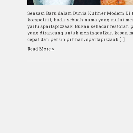
Sensasi Baru dalam Dunia Kuliner Modern Di
kompetitif, hadir sebuah nama yang mulai me
yaitu spartapizzaak. Bukan sekadar restoran
yang dirancang untuk meninggalkan kesan me
cepat dan penuh pilihan, spartapizzaak […]
Read More »