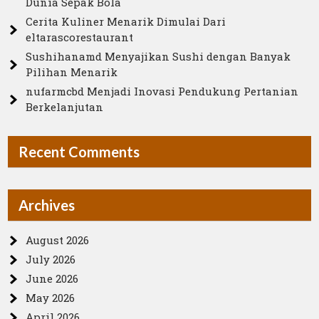
Dunia Sepak Bola
Cerita Kuliner Menarik Dimulai Dari
eltarascorestaurant
Sushihanamd Menyajikan Sushi dengan Banyak
Pilihan Menarik
nufarmcbd Menjadi Inovasi Pendukung Pertanian
Berkelanjutan
Recent Comments
Archives
August 2026
July 2026
June 2026
May 2026
April 2026