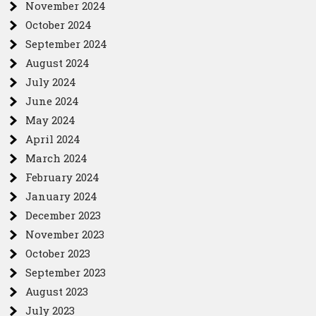
November 2024
October 2024
September 2024
August 2024
July 2024
June 2024
May 2024
April 2024
March 2024
February 2024
January 2024
December 2023
November 2023
October 2023
September 2023
August 2023
July 2023