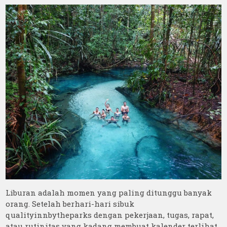
Liburan adalah momen yang paling ditunggu banyak
orang. Setelah berhari-hari sibuk
qualityinnbytheparks dengan pekerjaan, tugas, rapat,
atau rutinitas yang kadang membuat kalender terlihat