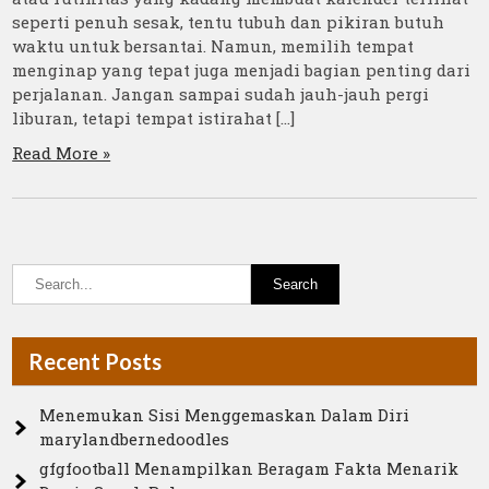
seperti penuh sesak, tentu tubuh dan pikiran butuh
waktu untuk bersantai. Namun, memilih tempat
menginap yang tepat juga menjadi bagian penting dari
perjalanan. Jangan sampai sudah jauh-jauh pergi
liburan, tetapi tempat istirahat […]
Read More »
Recent Posts
Menemukan Sisi Menggemaskan Dalam Diri
marylandbernedoodles
gfgfootball Menampilkan Beragam Fakta Menarik