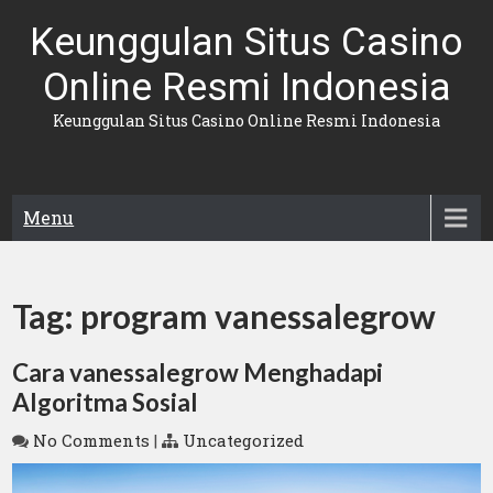
Skip
Keunggulan Situs Casino
to
content
Online Resmi Indonesia
Keunggulan Situs Casino Online Resmi Indonesia
Menu
Tag:
program vanessalegrow
Cara vanessalegrow Menghadapi
Algoritma Sosial
No Comments
|
Uncategorized