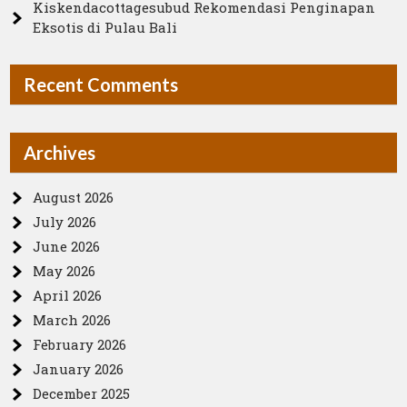
Kiskendacottagesubud Rekomendasi Penginapan
Eksotis di Pulau Bali
Recent Comments
Archives
August 2026
July 2026
June 2026
May 2026
April 2026
March 2026
February 2026
January 2026
December 2025