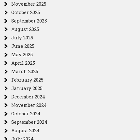
November 2025
October 2025
September 2025
August 2025
July 2025
June 2025
May 2025
April 2025
March 2025
February 2025
January 2025
December 2024
November 2024
October 2024
September 2024
August 2024
July 2024