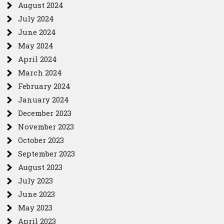
August 2024
July 2024
June 2024
May 2024
April 2024
March 2024
February 2024
January 2024
December 2023
November 2023
October 2023
September 2023
August 2023
July 2023
June 2023
May 2023
April 2023