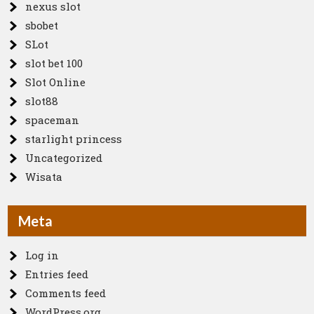
nexus slot
sbobet
SLot
slot bet 100
Slot Online
slot88
spaceman
starlight princess
Uncategorized
Wisata
Meta
Log in
Entries feed
Comments feed
WordPress.org