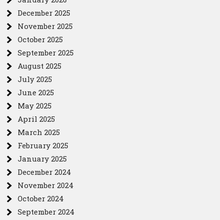
December 2025
November 2025
October 2025
September 2025
August 2025
July 2025
June 2025
May 2025
April 2025
March 2025
February 2025
January 2025
December 2024
November 2024
October 2024
September 2024