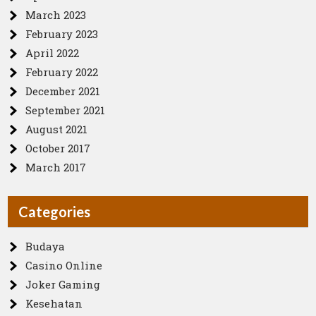
March 2023
February 2023
April 2022
February 2022
December 2021
September 2021
August 2021
October 2017
March 2017
Categories
Budaya
Casino Online
Joker Gaming
Kesehatan