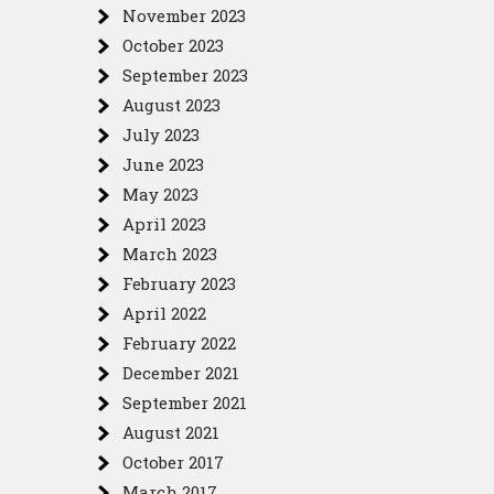
November 2023
October 2023
September 2023
August 2023
July 2023
June 2023
May 2023
April 2023
March 2023
February 2023
April 2022
February 2022
December 2021
September 2021
August 2021
October 2017
March 2017