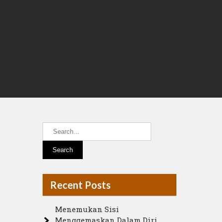
Recent Posts
Menemukan Sisi
Menggemaskan Dalam Diri