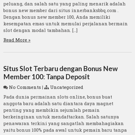
peluang, dan salah satu yang paling menarik adalah
bonus new member dari situs innerbanksbbq.com .
Dengan bonus new member 100, Anda memiliki
kesempatan emas untuk memulai perjalanan bermain
slot dengan modal tambahan. […]
Read More »
Situs Slot Terbaru dengan Bonus New
Member 100: Tanpa Deposit
No Comments
|
Uncategorized
Pada dunia permainan slots online, bonus buat
anggota baru adalah satu diantara daya magnet
penting yang membikin sejumlah pemain
berkeinginan untuk mendaftarkan. Salah satunya
penawaran terkini yang sangatlah membahagiakan
yaitu bonus 100% pada awal untuk pemain baru tanpa