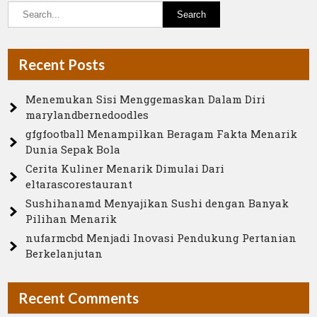
Recent Posts
Menemukan Sisi Menggemaskan Dalam Diri
marylandbernedoodles
gfgfootball Menampilkan Beragam Fakta Menarik
Dunia Sepak Bola
Cerita Kuliner Menarik Dimulai Dari
eltarascorestaurant
Sushihanamd Menyajikan Sushi dengan Banyak
Pilihan Menarik
nufarmcbd Menjadi Inovasi Pendukung Pertanian
Berkelanjutan
Recent Comments