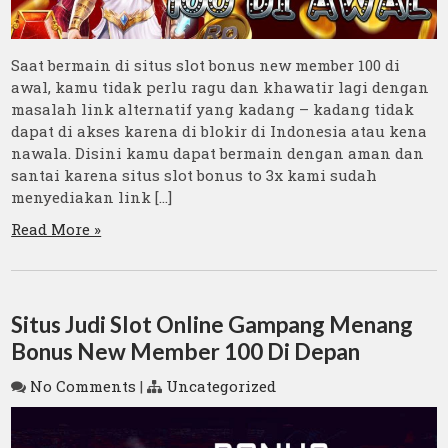
Saat bermain di situs slot bonus new member 100 di
awal, kamu tidak perlu ragu dan khawatir lagi dengan
masalah link alternatif yang kadang – kadang tidak
dapat di akses karena di blokir di Indonesia atau kena
nawala. Disini kamu dapat bermain dengan aman dan
santai karena situs slot bonus to 3x kami sudah
menyediakan link […]
Read More »
Situs Judi Slot Online Gampang Menang
Bonus New Member 100 Di Depan
No Comments
|
Uncategorized