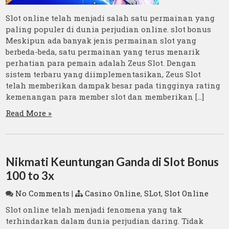
Slot online telah menjadi salah satu permainan yang
paling populer di dunia perjudian online. slot bonus
Meskipun ada banyak jenis permainan slot yang
berbeda-beda, satu permainan yang terus menarik
perhatian para pemain adalah Zeus Slot. Dengan
sistem terbaru yang diimplementasikan, Zeus Slot
telah memberikan dampak besar pada tingginya rating
kemenangan para member slot dan memberikan […]
Read More »
Nikmati Keuntungan Ganda di Slot Bonus
100 to 3x
No Comments
|
Casino Online
,
SLot
,
Slot Online
Slot online telah menjadi fenomena yang tak
terhindarkan dalam dunia perjudian daring. Tidak