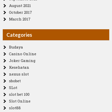
August 2021
October 2017
March 2017
Categories
Budaya
Casino Online
Joker Gaming
Kesehatan
nexus slot
sbobet
SLot
slot bet 100
Slot Online
slot88