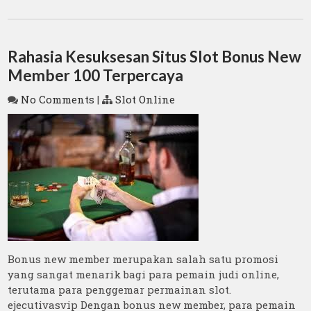
Rahasia Kesuksesan Situs Slot Bonus New
Member 100 Terpercaya
No Comments
|
Slot Online
Bonus new member merupakan salah satu promosi
yang sangat menarik bagi para pemain judi online,
terutama para penggemar permainan slot.
ejecutivasvip Dengan bonus new member, para pemain