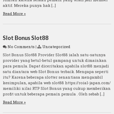
aktif. Mereka punya hak […]
Read More »
Slot Bonus Slot88
No Comments
|
Uncategorized
Slot Bonus Slot88 Provider Slot88 ialah satu-satunya
provider yang betul-betul gampang untuk dimainkan
para pemula. Dapat diceritakan apabila slot88 menjadi
satu diantara web Slot Bonus terbaik. Mengapa seperti
itu? Karena beberapa slotter senantiasa mengambil
kesimpulan, apabila web slot88 https://roial-japan.com/
memiliki nilai RTP Slot Bonus yang cukup memberikan
profit untuk beberapa pemain pemula . Oleh sebab […]
Read More »