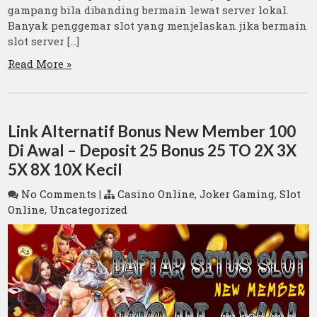
gampang bila dibanding bermain lewat server lokal.
Banyak penggemar slot yang menjelaskan jika bermain
slot server […]
Read More »
Link Alternatif Bonus New Member 100
Di Awal – Deposit 25 Bonus 25 TO 2X 3X
5X 8X 10X Kecil
No Comments
|
Casino Online
,
Joker Gaming
,
Slot
Online
,
Uncategorized