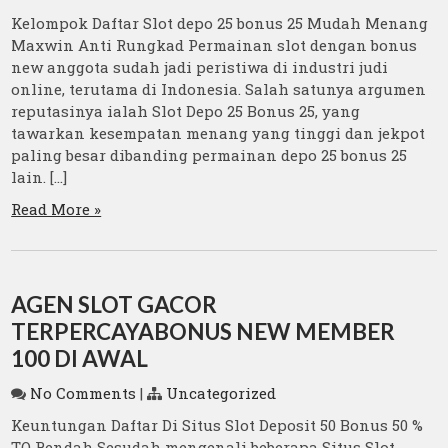
Kelompok Daftar Slot depo 25 bonus 25 Mudah Menang
Maxwin Anti Rungkad Permainan slot dengan bonus
new anggota sudah jadi peristiwa di industri judi
online, terutama di Indonesia. Salah satunya argumen
reputasinya ialah Slot Depo 25 Bonus 25, yang
tawarkan kesempatan menang yang tinggi dan jekpot
paling besar dibanding permainan depo 25 bonus 25
lain. […]
Read More »
AGEN SLOT GACOR
TERPERCAYABONUS NEW MEMBER
100 DI AWAL
No Comments
|
Uncategorized
Keuntungan Daftar Di Situs Slot Deposit 50 Bonus 50 %
TO Rendah Sesudah mengenali beberapa Situs Slot