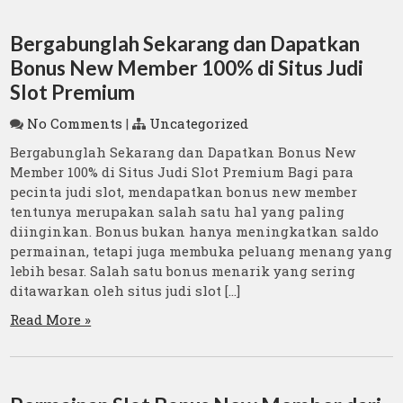
Bergabunglah Sekarang dan Dapatkan
Bonus New Member 100% di Situs Judi
Slot Premium
No Comments
|
Uncategorized
Bergabunglah Sekarang dan Dapatkan Bonus New
Member 100% di Situs Judi Slot Premium Bagi para
pecinta judi slot, mendapatkan bonus new member
tentunya merupakan salah satu hal yang paling
diinginkan. Bonus bukan hanya meningkatkan saldo
permainan, tetapi juga membuka peluang menang yang
lebih besar. Salah satu bonus menarik yang sering
ditawarkan oleh situs judi slot […]
Read More »