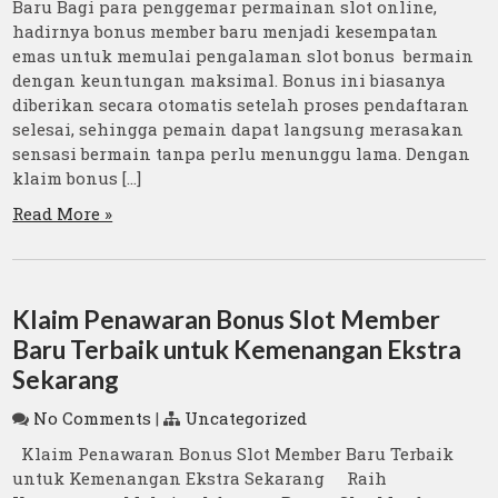
Baru Bagi para penggemar permainan slot online,
hadirnya bonus member baru menjadi kesempatan
emas untuk memulai pengalaman slot bonus bermain
dengan keuntungan maksimal. Bonus ini biasanya
diberikan secara otomatis setelah proses pendaftaran
selesai, sehingga pemain dapat langsung merasakan
sensasi bermain tanpa perlu menunggu lama. Dengan
klaim bonus […]
Read More »
Klaim Penawaran Bonus Slot Member
Baru Terbaik untuk Kemenangan Ekstra
Sekarang
No Comments
|
Uncategorized
Klaim Penawaran Bonus Slot Member Baru Terbaik
untuk Kemenangan Ekstra Sekarang Raih