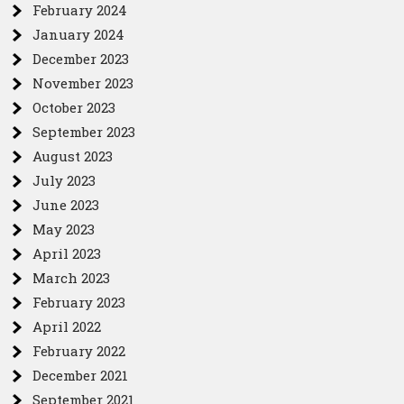
February 2024
January 2024
December 2023
November 2023
October 2023
September 2023
August 2023
July 2023
June 2023
May 2023
April 2023
March 2023
February 2023
April 2022
February 2022
December 2021
September 2021