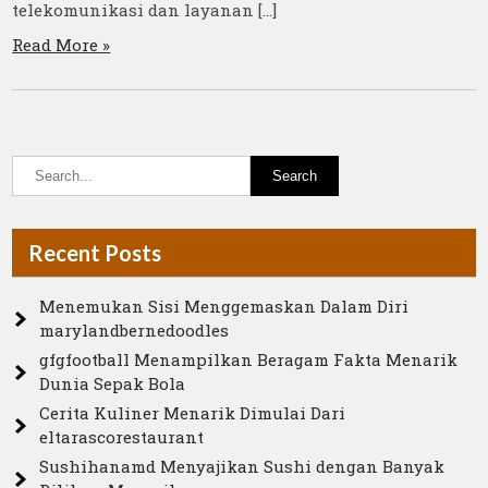
telekomunikasi dan layanan […]
Read More »
Recent Posts
Menemukan Sisi Menggemaskan Dalam Diri
marylandbernedoodles
gfgfootball Menampilkan Beragam Fakta Menarik
Dunia Sepak Bola
Cerita Kuliner Menarik Dimulai Dari
eltarascorestaurant
Sushihanamd Menyajikan Sushi dengan Banyak