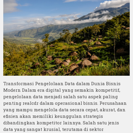
Transformasi Pengelolaan Data dalam Dunia Bisnis
Modern Dalam era digital yang semakin kompetitif,
pengelolaan data menjadi salah satu aspek paling
penting realcdr dalam operasional bisnis. Perusahaan
yang mampu mengelola data secara cepat, akurat, dan
efisien akan memiliki keunggulan strategis
dibandingkan kompetitor lainnya. Salah satu jenis
data yang sangat krusial, terutama di sektor