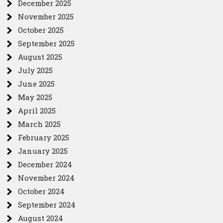
December 2025
November 2025
October 2025
September 2025
August 2025
July 2025
June 2025
May 2025
April 2025
March 2025
February 2025
January 2025
December 2024
November 2024
October 2024
September 2024
August 2024