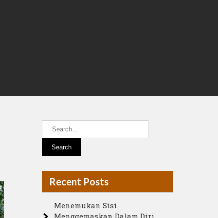
Recent Posts
Menemukan Sisi
Menggemaskan Dalam Diri