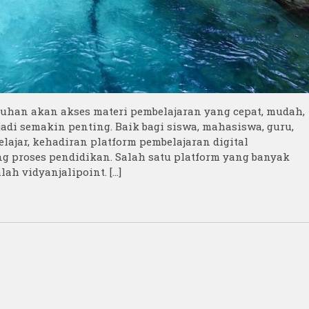
tuhan akan akses materi pembelajaran yang cepat, mudah,
njadi semakin penting. Baik bagi siswa, mahasiswa, guru,
ajar, kehadiran platform pembelajaran digital
proses pendidikan. Salah satu platform yang banyak
h vidyanjalipoint. […]