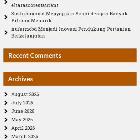
eltarascorestaurant
Sushihanamd Menyajikan Sushi dengan Banyak
Pilihan Menarik
nufarmcbd Menjadi Inovasi Pendukung Pertanian
Berkelanjutan
Recent Comments
Archives
August 2026
July 2026
June 2026
May 2026
April 2026
March 2026