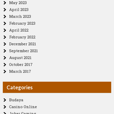
May 2023
April 2023
March 2023
February 2023
April 2022
February 2022
December 2021
September 2021
August 2021
October 2017
March 2017
Categories
Budaya
Casino Online
Joker Gaming